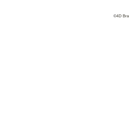
©
4D Bra