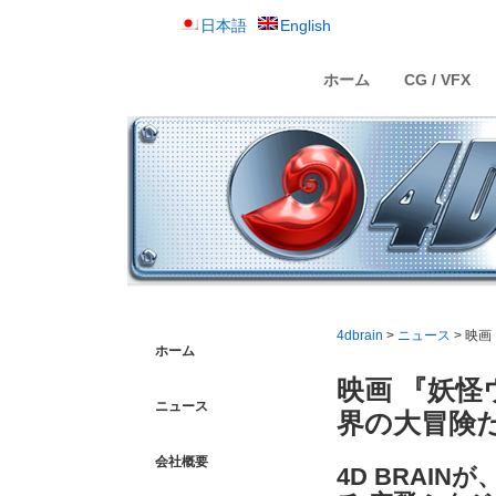
日本語
English
ホーム
CG / VFX
4dbrain
>
ニュース
> 映
ホーム
映画 『妖怪
ニュース
界の大冒険
会社概要
4D BRAI