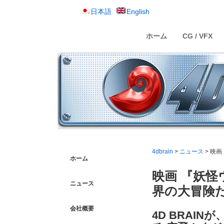
日本語
English
ホーム
CG / VFX
4dbrain
>
ニュース
> 映
ホーム
映画 『妖怪
ニュース
界の大冒険
会社概要
4D BRAI