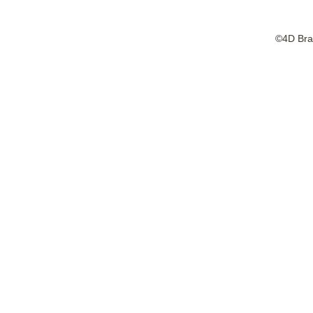
©
4D Bra