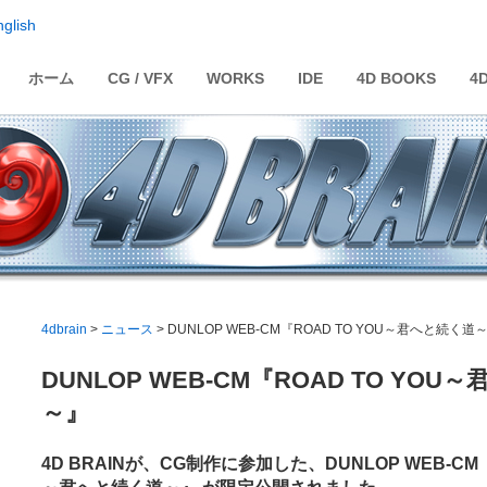
nglish
ホーム
CG / VFX
WORKS
IDE
4D BOOKS
4
4dbrain
>
ニュース
> DUNLOP WEB-CM『ROAD TO YOU～君へと続く道
DUNLOP WEB-CM『ROAD TO YO
～』
4D BRAINが、CG制作に参加した、DUNLOP WEB-CM 『